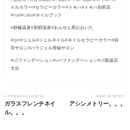
イルカラー#セラピーカラー#トキハ#トキハ別府店
#nail#calla#ネイルブック
#鉄輪温泉#別府温泉#おんせん県おおいた
#gel#ジェル#ジェルネイル#ネイルセラピーカラー#自
宅サロン#パラジェル登録サロン
#v3ファンデーション#vmファンデーション#v3取扱店
大分
Article
< Previous Article
Next Article >
Navigation
ガラスフレンチネイ
アシンメトリー。。。
ル。。。