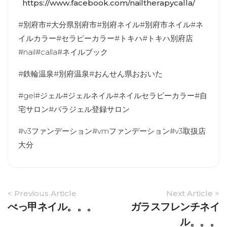
https://www.facebook.com/nailtherapycalla/
#別府市#大分県別府市#別府ネイル#別府市ネイル#ネ
イルカラー#セラピーカラー#トキハ#トキハ別府店
#nail#calla#ネイルブック
#鉄輪温泉#別府温泉#おんせん県おおいた
#gel#ジェル#ジェルネイル#ネイルセラピーカラー#自
宅サロン#パラジェル登録サロン
#v3ファンデーション#vmファンデーション#v3取扱店
大分
Article
< Previous Article
Next Article >
Navigation
べっ甲ネイル。。。
ガラスフレンチネイ
ル。。。