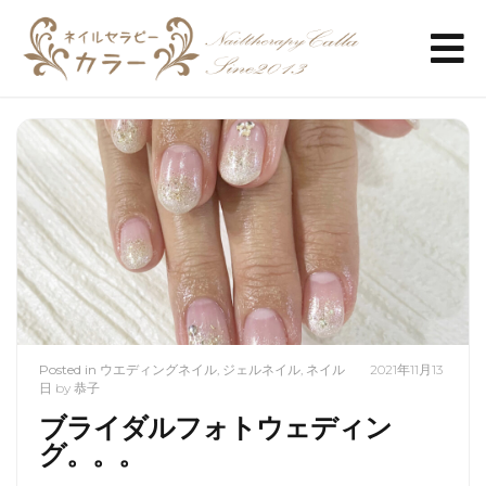
Posted in
ウエディングネイル
,
ジェルネイル
,
ネイル
2021年11月13
日
by
恭子
ブライダルフォトウェディン
グ。。。