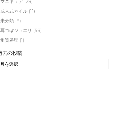
マニキュア
(28)
成人式ネイル
(11)
未分類
(9)
耳つぼジュエリ
(58)
角質処理
(1)
過去の投稿
過
去
の
投
稿