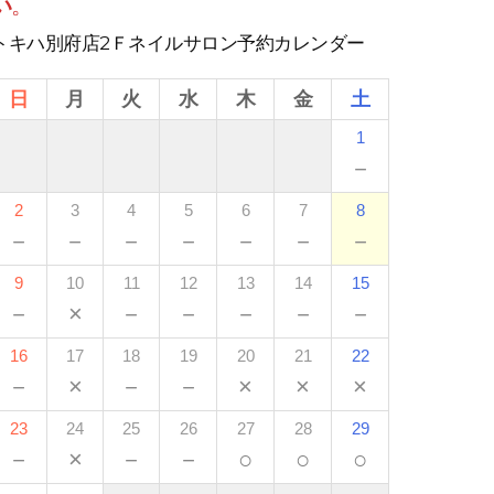
い
。
トキハ別府店2Ｆネイルサロン予約カレンダー
日
月
火
水
木
金
土
1
－
2
3
4
5
6
7
8
－
－
－
－
－
－
－
9
10
11
12
13
14
15
－
×
－
－
－
－
－
16
17
18
19
20
21
22
－
×
－
－
×
×
×
23
24
25
26
27
28
29
－
×
－
－
○
○
○