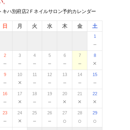
い
。
トキハ別府店2Ｆネイルサロン予約カレンダー
日
月
火
水
木
金
土
1
－
2
3
4
5
6
7
8
－
－
－
－
－
－
×
9
10
11
12
13
14
15
－
×
－
－
－
－
－
16
17
18
19
20
21
22
－
×
－
－
×
×
×
23
24
25
26
27
28
29
－
×
－
－
○
○
○