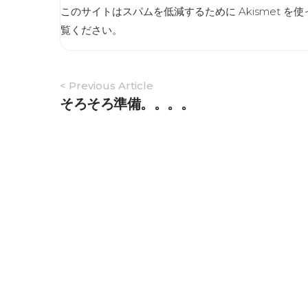
このサイトはスパムを低減するために Akismet を
覧ください
。
Article
< Previous Article
Navigation
そろそろ準備。。。。