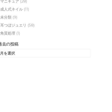
マニキュア
(28)
成人式ネイル
(11)
未分類
(9)
耳つぼジュエリ
(58)
角質処理
(1)
過去の投稿
過
去
の
投
稿