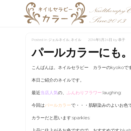
Posted in
ジェルネイル
,
ネイル
2014年5月24日
by
恭子
パールカラーにも
こんばんは。ネイルセラピー カラーのkyokoで
本日ご紹介のネイルです。
最近
当店人気
の、
ふんわりフラワー
:
laughing
:
今回は
パールカラー
で・・・肌馴染みのよいお色
カラーだと思います:
sparkles
:
上品に仕上がるお色ですので、おすすめです:
blus