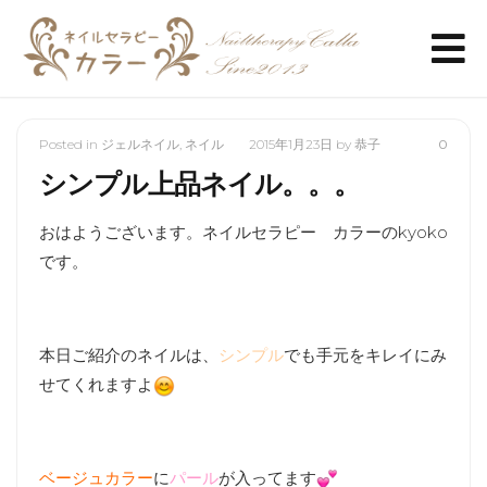
Posted in
ジェルネイル
,
ネイル
2015年1月23日
by
恭子
0
シンプル上品ネイル。。。
おはようございます。ネイルセラピー カラーのkyoko
です。
本日ご紹介のネイルは、
シンプル
でも手元をキレイにみ
せてくれますよ
ベージュカラー
に
パール
が入ってます