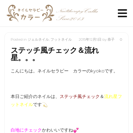
Posted in
ジェルネイル
,
フットネイル
2015年12月5日
by
恭子
0
ステッチ風チェック＆流れ
星。。。
こんにちは。ネイルセラピー カラーのkyokoです。
本日ご紹介のネイルは、
ステッチ風チェック
＆
流れ星フ
ットネイル
です
白地にチェック
かわいいですね