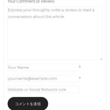
Your Comment or Review:
*
*