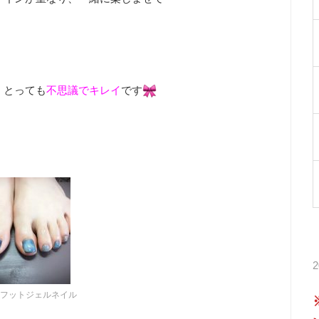
、とっても
不思議でキレイ
です
フットジェルネイル