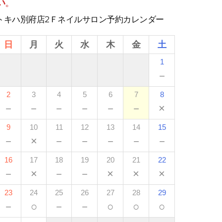
い
。
トキハ別府店2Ｆネイルサロン予約カレンダー
日
月
火
水
木
金
土
1
－
2
3
4
5
6
7
8
－
－
－
－
－
－
×
9
10
11
12
13
14
15
－
×
－
－
－
－
－
16
17
18
19
20
21
22
－
×
－
－
×
×
×
23
24
25
26
27
28
29
－
○
－
－
○
○
○