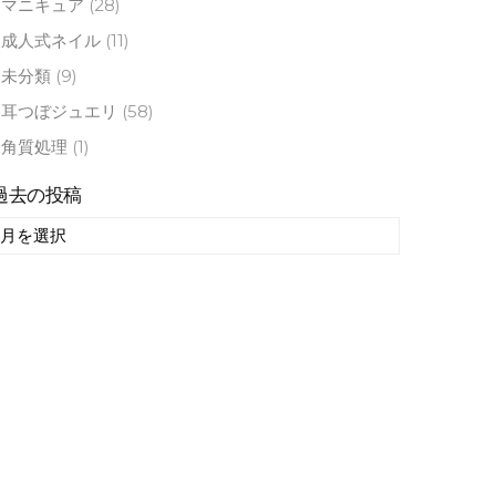
マニキュア
(28)
成人式ネイル
(11)
未分類
(9)
耳つぼジュエリ
(58)
角質処理
(1)
過去の投稿
過
去
の
投
稿