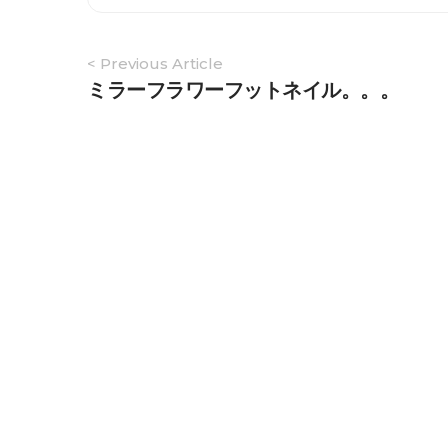
Article
< Previous Article
Navigation
ミラーフラワーフットネイル。。。