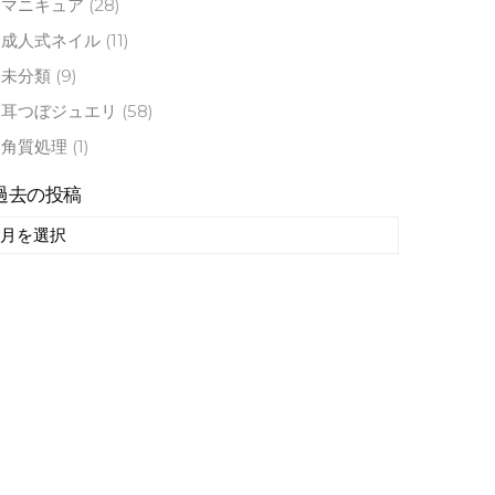
マニキュア
(28)
成人式ネイル
(11)
未分類
(9)
耳つぼジュエリ
(58)
角質処理
(1)
過去の投稿
過
去
の
投
稿