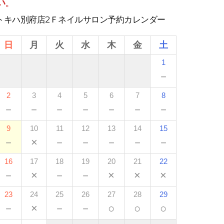
い
。
トキハ別府店2Ｆネイルサロン予約カレンダー
日
月
火
水
木
金
土
1
－
2
3
4
5
6
7
8
－
－
－
－
－
－
－
9
10
11
12
13
14
15
－
×
－
－
－
－
－
16
17
18
19
20
21
22
－
×
－
－
×
×
×
23
24
25
26
27
28
29
－
×
－
－
○
○
○