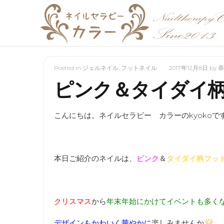
Posted in
ジェルネイル
,
フットネイル
2017年12月8日
by
恭
ピンク＆タイダイ
こんにちは。ネイルセラピー カラーのkyokoで
本日ご紹介のネイルは、
ピンク
＆
タイダイ柄フッ
クリスマス
から
年末年始にかけてイベントも多く
デザインもかわいく華やかに
楽しみませんか