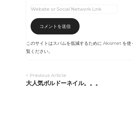
このサイトはスパムを低減するために Akismet を
覧ください
。
Article
< Previous Article
Navigation
大人気ボルドーネイル。。。