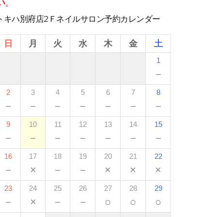
い
。
トキハ別府店2Ｆネイルサロン予約カレンダー
日
月
火
水
木
金
土
1
－
2
3
4
5
6
7
8
－
－
－
－
－
－
－
9
10
11
12
13
14
15
－
－
－
－
－
－
－
16
17
18
19
20
21
22
－
×
－
－
×
×
×
23
24
25
26
27
28
29
－
×
－
－
○
○
○