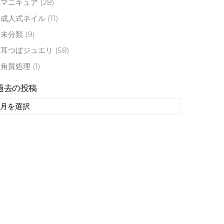
マニキュア
(28)
成人式ネイル
(11)
未分類
(9)
耳つぼジュエリ
(58)
角質処理
(1)
過去の投稿
過
去
の
投
稿