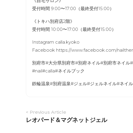
《自宅サロン》
受付時間 9:00〜17:00（最終受付15:00）
《トキハ別府店2階》
受付時間 10:00〜17:00（最終受付15:00）
Instagram calla.kyoko
Facebook https://www.facebook.com/nailther
別府市#大分県別府市#別府ネイル#別府市ネイル
#nail#calla#ネイルブック
鉄輪温泉#別府温泉#ジェル#ジェルネイル#ネイル
Article
< Previous Article
Navigation
レオパード＆マグネットジェル